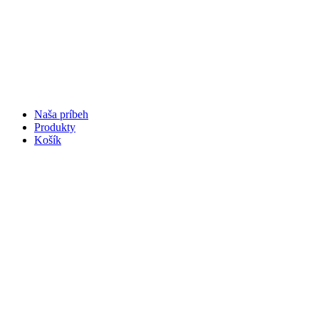
Naša príbeh
Produkty
Košík